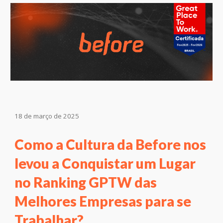
18
de março de 2025
Como a Cultura da Before nos
levou a Conquistar um Lugar
no Ranking GPTW das
Melhores Empresas para se
Trabalhar?