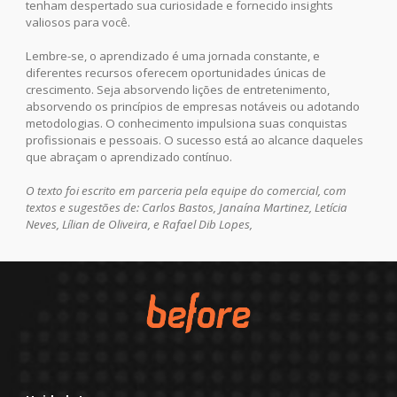
tenham despertado sua curiosidade e fornecido insights
valiosos para você.
Lembre-se, o aprendizado é uma jornada constante, e
diferentes recursos oferecem oportunidades únicas de
crescimento. Seja absorvendo lições de entretenimento,
absorvendo os princípios de empresas notáveis ou adotando
metodologias. O conhecimento impulsiona suas conquistas
profissionais e pessoais. O sucesso está ao alcance daqueles
que abraçam o aprendizado contínuo.
O texto foi escrito em parceria pela equipe do comercial, com
textos e sugestões de: Carlos Bastos, Janaína Martinez, Letícia
Neves, Lílian de Oliveira, e Rafael Dib Lopes,